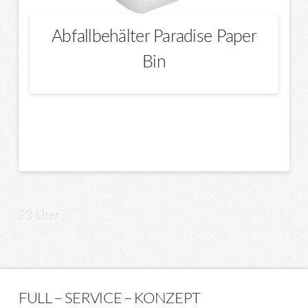
Abfallbehälter Paradise Paper
Bin
Dieses
Produkt
weist
mehrere
Varianten
auf.
Die
23 Liter
Optionen
können
auf
der
FULL – SERVICE – KONZEPT
Produktseite