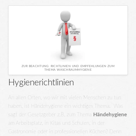
ZUR BEACHTUNG: RICHTLINIEN UND EMPFEHLUNGEN ZUM
THEMA WASCHRAUMHYGIENE
Hygienerichtlinien
An allen Orten, wo wir mit vielen Menschen zu tun
haben, ist Händehygiene ein wichtiges Thema. Was
sagt der Gesetzgeber z.B. zum Thema
Händehygiene
am Arbeitsplatz, in Kitas und Schulen, in der
Gastronomie oder in professionellen Küchen? Denn