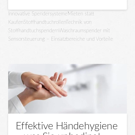
Innovative Spendersysteme
Mieten statt
Kaufen
Stoffhandtuchrollen
Technik von
Stoffhandtuchspendern
Waschraumspender mit
Sensorsteuerung – Einsatzbereiche und Vorteile
Effektive Händehygiene