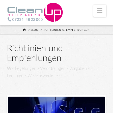
Nav
HOME
BLOG
RICHTLINIEN U. EMPFEHLUNGEN
Richtlinien und
Empfehlungen
§§ - Regelungen - Verordnungen - Vorgaben -
Leitlinien - Wissenswertes - §§