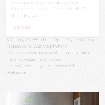
sich unmittelbar auf Ausstattung sowie
Organisation auswirken. Dabei steht das Ziel
im Vordergrund, …
Read More
Berührungslose Waschraum-Spendersysteme
CleanUp
Mietservice für Waschraumhygiene –
Handtuchspender bundesweit mieten
Gesetzliche
Hygienevorgaben
Hygieneboxen
mieten
Waschraumhygiene - bundesweiter
Mietservice