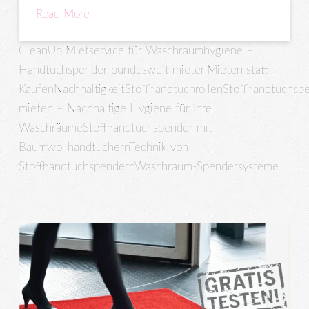
Read More
CleanUp Mietservice für Waschraumhygiene –
Handtuchspender bundesweit mieten
Mieten statt
Kaufen
Nachhaltigkeit
Stoffhandtuchrollen
Stoffhandtuchsp
mieten – Nachhaltige Hygiene für Ihre
Waschräume
Stoffhandtuchspender mit
Baumwollhandtüchern
Technik von
Stoffhandtuchspendern
Waschraum-Spendersysteme