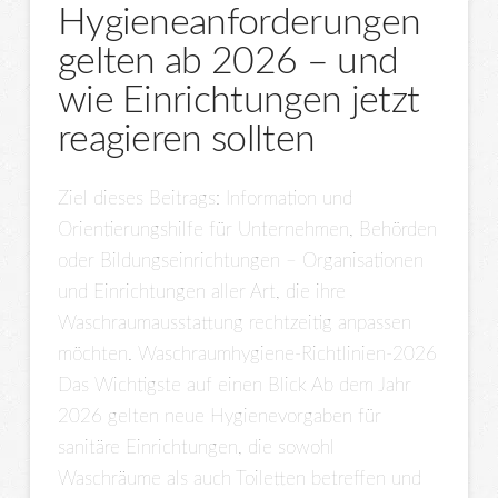
Hygieneanforderungen
gelten ab 2026 – und
wie Einrichtungen jetzt
reagieren sollten
Ziel dieses Beitrags: Information und
Orientierungshilfe für Unternehmen, Behörden
oder Bildungseinrichtungen – Organisationen
und Einrichtungen aller Art, die ihre
Waschraumausstattung rechtzeitig anpassen
möchten. Waschraumhygiene-Richtlinien-2026
Das Wichtigste auf einen Blick Ab dem Jahr
2026 gelten neue Hygienevorgaben für
sanitäre Einrichtungen, die sowohl
Waschräume als auch Toiletten betreffen und