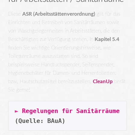
Diese
ASR (Arbeitsstättenverordnung)
gilt für das
Einrichten und Betreiben von Sanitärräumen sowie
von Waschgelegenheiten in Arbeitsstätten, die den
Beschäftigten zur Verfügung stehen. In
Kapitel 5.4
finden Sie wichtige Orientierungshinweise, wie
Toilettenräume auszustatten sind. So sind
beispielsweise Handtuchspender, Seifenspender,
Hygienebehäter für Damen- und Herrentoiletten,
bzw. Hautschutzmittel bereitzustellen.
CleanUp
berät
Sie gerne!
► 
Regelungen für Sanitärräume
(Quelle: BAuA)  