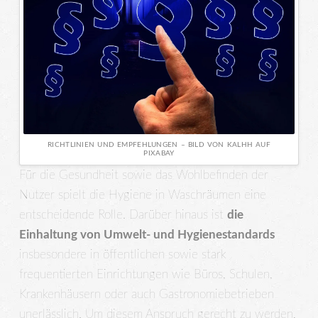
RICHTLINIEN UND EMPFEHLUNGEN – BILD VON KALHH AUF
PIXABAY
Für die Gesundheit sowie das Wohlbefinden der
Nutzer spielt die Hygiene in Waschräumen eine
entscheidende Rolle. Darüber hinaus ist
die
Einhaltung von Umwelt- und Hygienestandards
insbesondere in öffentlichen sowie stark
frequentierten Einrichtungen wie Büros, Schulen,
Krankenhäusern oder auch Gastronomiebetrieben
unerlässlich. Um diesem Anspruch gerecht zu werden,