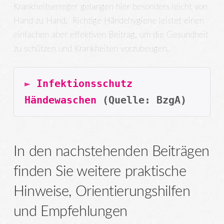
Krankheitserreger gelangen hier besonders leicht von
Hand zu Hand. Richtige Händehygiene leistet einen
einfachen aber effektiven Beitrag, um die Gesundheit
zu schützen und Krankheiten vorzubeugen.
► 
Infektionsschutz 
Händewaschen
(Quelle: BzgA)
In den nachstehenden Beiträgen
finden Sie weitere praktische
Hinweise, Orientierungshilfen
und Empfehlungen