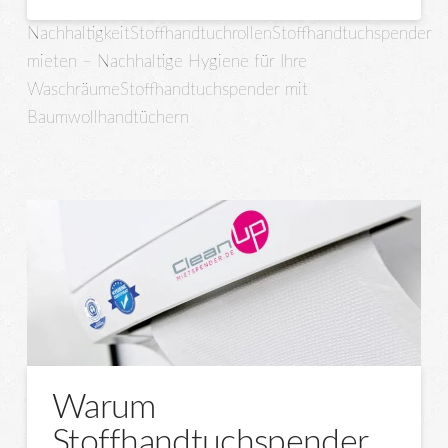
Nachhaltigkeit
Stoffhandtuchrollen
Stoffhandtuchspender
mieten – Nachhaltige Hygiene für Ihre
Waschräume
Stoffhandtuchspender mit
Baumwollhandtüchern
Warum
Stoffhandtuchspender