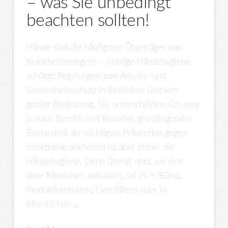
– was Sie unbedingt
beachten sollten!
Hände sind die häufigsten Überträger von
Krankheitserregern – richtige Händehygiene
schützt! Regelungen zum Arbeits- und
Gesundheitsschutz in Betrieben sind von
großer Bedeutung. Sie unterscheiden sich zwar
je nach Bereich und Branche; grundlegender
Bestandteil als wichtigste Prävention gegen
Infektionskrankheiten ist aber immer die
Händehygiene. Denn überall dort, wo sich
viele Menschen aufhalten, sei es in Büros,
Produktionshallen, Geschäften oder in
öffentlichen …