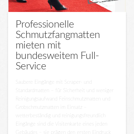
Professionelle
Schmutzfangmatten
mieten mit
bundesweitem Full-
Service
Saubere Eingänge mit Scraper- und
Standardmatten – für Sicherheit und weniger
Reinigungsaufwand Feinschmutzmatten und
Grobschmutzmatten im Einsatz –
wetterbeständig und reinigungsfreundlich
Eingänge sind die Visitenkarte eines jeden
Gebäudes – sie prägen den ersten Eindruck