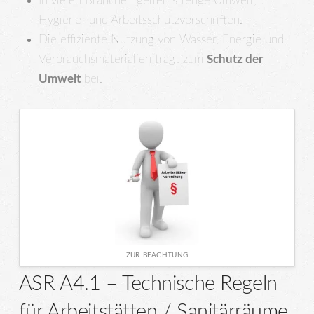
In vielen Branchen gelten strenge Umwelt,
Hygiene- und Arbeitsschutzvorschriften.
Die effiziente Nutzung von Wasser, Energie und
Verbrauchsmaterialien trägt zum
Schutz der
Umwelt
bei.
ZUR BEACHTUNG
ASR A4.1 – Technische Regeln
für Arbeitstätten / Sanitärräume