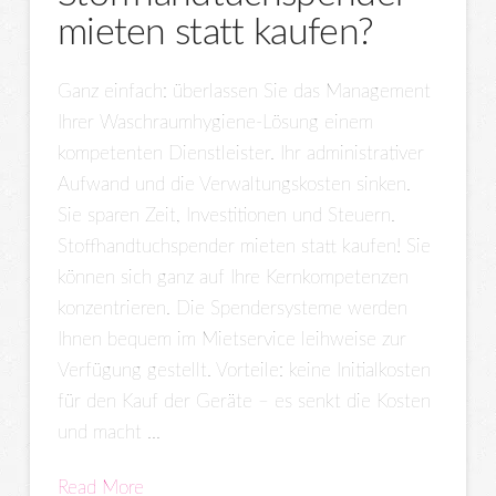
mieten statt kaufen?
Ganz einfach: überlassen Sie das Management
Ihrer Waschraumhygiene-Lösung einem
kompetenten Dienstleister. Ihr administrativer
Aufwand und die Verwaltungskosten sinken.
Sie sparen Zeit, Investitionen und Steuern.
Stoffhandtuchspender mieten statt kaufen! Sie
können sich ganz auf Ihre Kernkompetenzen
konzentrieren. Die Spendersysteme werden
Ihnen bequem im Mietservice leihweise zur
Verfügung gestellt. Vorteile: keine Initialkosten
für den Kauf der Geräte – es senkt die Kosten
und macht …
Read More