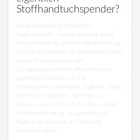
Stoffhandtuchspender?
Handtuchspender mit bewährter
Hygienetechnik – und das seit mehr als 60
Jahren Klassiker für effektive Händetrocknung
sind Handtuchspender mit Stoffhandtuchrollen.
Gerade in Waschräumen und
Durchgangsbereichen im öffentlichen und
gewerblichen Bereich, wie z.B.
Einkaufszentren, Bahnhöfen, Flughäfen, Büros,
öffentliche Institutionen, Behörden und
Schulen u.s.w. besteht oft ein höheres Risiko
für Virenübertragung. Ist Sauberkeit und
Hygiene bei dieser Art der Trocknung
tatsächlich immer …