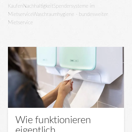
Kaufen
Nachhaltigkeit
Spendersysteme im
Mietservice
Waschraumhygiene - bundesweiter
Mietservice
Wie funktionieren
eigentlich