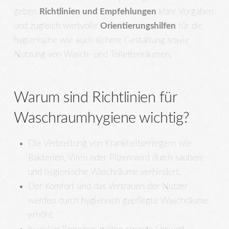
geben
Richtlinien und Empfehlungen
klare Vorgaben
und zugleich wertvolle
Orientierungshilfen
für die
hygienische wie auch sichere Gestaltung sowie
Nutzung von Wasch- und Toilettenräumen.
Warum sind Richtlinien für
Waschraumhygiene wichtig?
Die Verbreitung von Krankheitserregern wie
Bakterien, Viren oder Pilzen wird durch saubere
und hygienische Waschräume verhindert.
Der Komfort und das Vertrauen der Nutzer
werden durch hygienisch gepflegte Waschräume
erhöht.