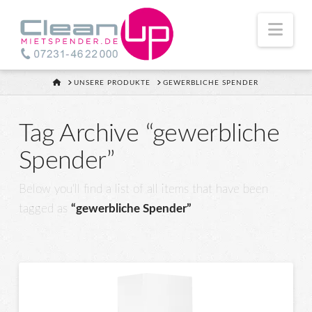
Nav
HOME
UNSERE PRODUKTE
GEWERBLICHE SPENDER
Tag Archive “gewerbliche
Spender”
Below you'll find a list of all items that have been
tagged as
“gewerbliche Spender”