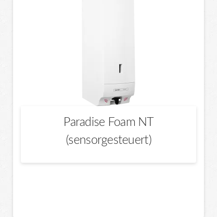
Paradise Foam NT
(sensorgesteuert)
Dieses
Produkt
weist
mehrere
Varianten