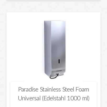
auf.
Die
Optionen
können
auf
der
Produktseite
gewählt
werden
Paradise Stainless Steel Foam
Universal (Edelstahl 1000 ml)