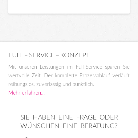
Varianten
auf.
Die
Optionen
können
auf
der
FULL – SERVICE – KONZEPT
Produktseite
Mit unseren Leistungen im Full-Service sparen Sie
gewählt
wertvolle Zeit. Der komplette Prozessablauf verläuft
werden
reibungslos, zuverlässig und pünktlich.
Mehr erfahren…
SIE HABEN EINE FRAGE ODER
WÜNSCHEN EINE BERATUNG?