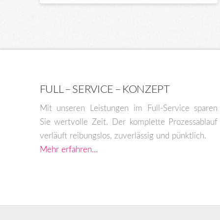
mehrere
Varianten
auf.
Die
Optionen
können
auf
FULL – SERVICE – KONZEPT
der
Mit unseren Leistungen im Full-Service sparen
Produktseite
Sie wertvolle Zeit. Der komplette Prozessablauf
gewählt
verläuft reibungslos, zuverlässig und pünktlich.
werden
Mehr erfahren…