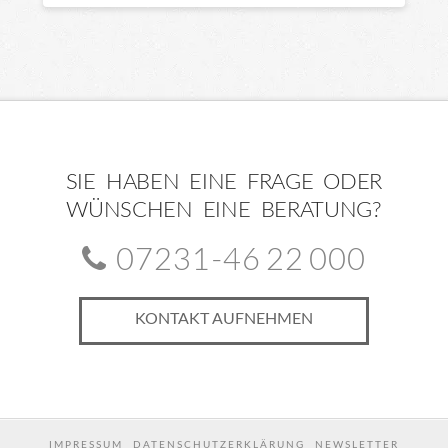
auf.
Die
Optionen
können
auf
der
SIE HABEN EINE FRAGE ODER
Produktseite
WÜNSCHEN EINE BERATUNG?
gewählt
werden
07231-46 22 000
KONTAKT AUFNEHMEN
IMPRESSUM
DATENSCHUTZERKLÄRUNG
NEWSLETTER