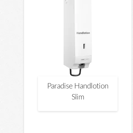
Paradise Handlotion
Slim
Dieses
Produkt
weist