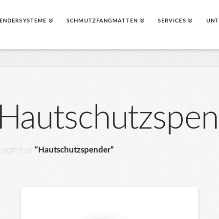
ENDERSYSTEME
SCHMUTZFANGMATTEN
SERVICES
UNT
“Hautschutzspen
 tagged as
“Hautschutzspender”