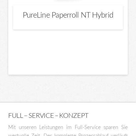
PureLine Paperroll NT Hybrid
Dieses
Produkt
weist
mehrere
Varianten
auf.
Die
Optionen
können
auf
der
FULL – SERVICE – KONZEPT
Produktseite
Mit unseren Leistungen im Full-Service sparen Sie
gewählt
wertvolle Zeit. Der komplette Prozessablauf verläuft