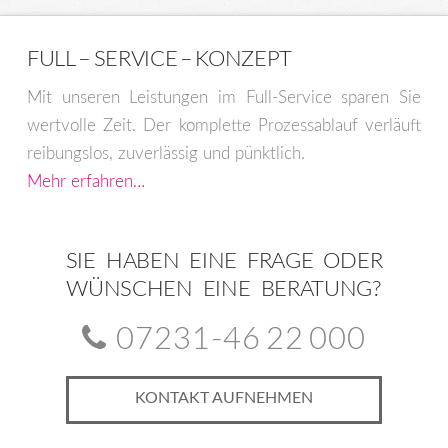
Optionen
können
FULL – SERVICE – KONZEPT
auf
der
Mit unseren Leistungen im Full-Service sparen Sie
Produktseite
wertvolle Zeit. Der komplette Prozessablauf verläuft
gewählt
reibungslos, zuverlässig und pünktlich.
werden
Mehr erfahren…
SIE HABEN EINE FRAGE ODER
WÜNSCHEN EINE BERATUNG?
07231-46 22 000
KONTAKT AUFNEHMEN