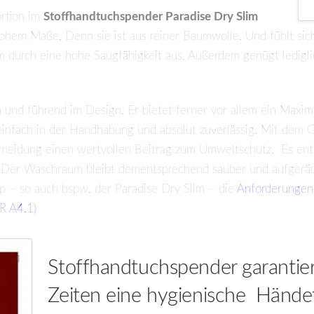
rtion im
Stoffhandtuchspender Paradise Dry Slim
 hohem Maße. Denn sie ist aus reiner Baumwolle. Und fühlt si
 durch eine hohe Saugfähigkeit aus. Außerdem genügt ledigli
n und führend im Design. Er bietet ferner vor allem ein Maxi
 einfach in der Handhabung und absolut zuverlässig. Mit dem 
rmeidung einen wertvollen Beitrag zum Umweltschutz. Es entst
 Der Waschraum bleibt dementsprechend sauber und aufgeräumt
 – so auch bspw. der Paradise Dry Slim – die
Anforderungen 
SR A4.1)
Stoffhandtuchspender garantie
Zeiten eine hygienische Händ