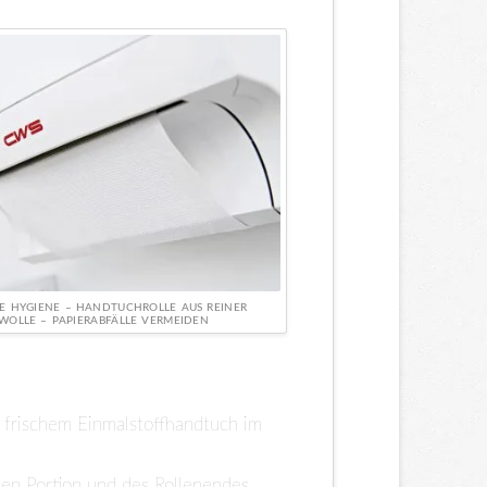
RTE HYGIENE – HANDTUCHROLLE AUS REINER
OLLE – PAPIERABFÄLLE VERMEIDEN
frischem Einmalstoffhandtuch im
en Portion und des Rollenendes.