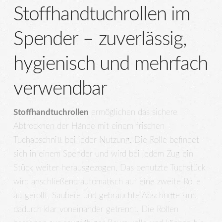
Stoffhandtuchrollen im
Spender – zuverlässig,
hygienisch und mehrfach
verwendbar
Stoffhandtuchrollen
ermöglichen das sichere
Abtrocknen der Hände mit einem frischen
Tuchabschnitt bei jeder Nutzung. Die Rolle befindet
sich in einem Spender und wird bei jedem Zug ein
Stück weiter herausgezogen. Das benutzte Tuchstück
wird anschließend automatisch auf eine zweite Rolle
aufgerollt. Saubere und gebrauchte Abschnitte sind
dadurch klar voneinander getrennt. Die Rollen