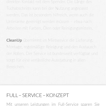
direkten Kontakt mit dem Spender. Die Länge des
Tuchabschnitts kann bei der Nutzung angepasst
werden. Das ist besonders hilfreich, wenn auch die
Unterarme gereinigt werden müssen – etwa nach
Arbeiten mit Farben, Ölen oder Reinigungsmitteln.
CleanUp
übernimmt im Mietservice die Lieferung,
Montage, regelmäßige Reinigung und den Austausch
der Rollen. Der Service ist bundesweit verfügbar und
sorgt für eine verlässliche Ausstattung in allen
Bereichen.
FULL – SERVICE – KONZEPT
Mit unseren Leistungen im Full-Service sparen Sie