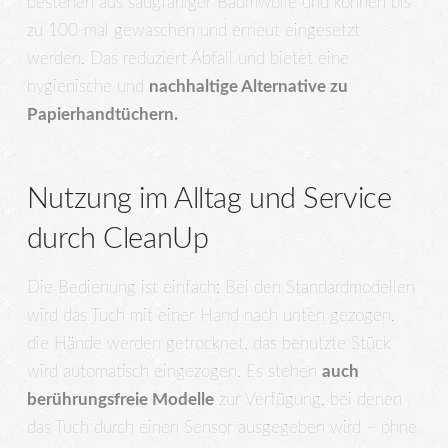
bestehen aus saugfähiger Baumwolle und können bis
zu 100-mal gewaschen und erneut eingesetzt
werden. Das reduziert Abfall und bietet eine
hygienische und
nachhaltige Alternative zu
Papierhandtüchern.
Nutzung im Alltag und Service
durch CleanUp
Die Bedienung ist einfach: Bei den Standardmodellen
wird das Tuch mit einer Hand nach unten gezogen,
die Hände werden getrocknet, das benutzte Stück
wird automatisch eingezogen. Es stehen
auch
berührungsfreie Modelle
zur Verfügung, bei denen
das Tuch durch einen Sensor ausgegeben wird – ohne