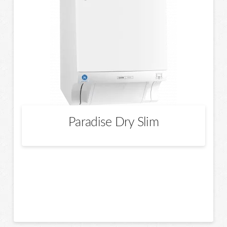
Paradise Dry Slim
Dieses
Produkt
weist
mehrere
Varianten
auf.