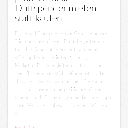
Duftspender mieten
statt kaufen
Düfte und Emotionen – wie Gerüche unsere
Stimmung beeinflussen Düfte begleiten uns
täglich – Raumduft – von entspannender
Wirkung bis zur gezielten Nutzung im
Marketing Düfte begleiten uns täglich und
beeinflussen unser Wohlbefinden oft stärker,
als wir es bewusst wahrnehmen. Sie können
nicht nur unsere Laune positiv beeinflussen,
sondern auch Erinnerungen wecken oder sogar
unser Verhalten unbewusst steuern. Während
ein …
Read More