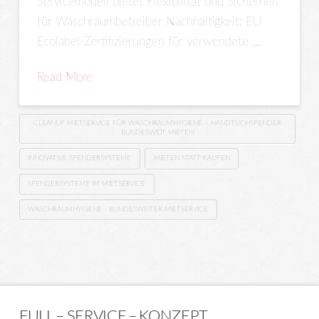
Servicemodell bietet Flexibilität und Sicherheit
für Waschraumbetreiber Nachhaltigkeit: EU
Ecolabel-Zertifizierungen für verwendete …
Read More
CLEANUP MIETSERVICE FÜR WASCHRAUMHYGIENE – HANDTUCHSPENDER
BUNDESWEIT MIETEN
INNOVATIVE SPENDERSYSTEME
MIETEN STATT KAUFEN
SPENDERSYSTEME IM MIETSERVICE
WASCHRAUMHYGIENE - BUNDESWEITER MIETSERVICE
FULL – SERVICE – KONZEPT