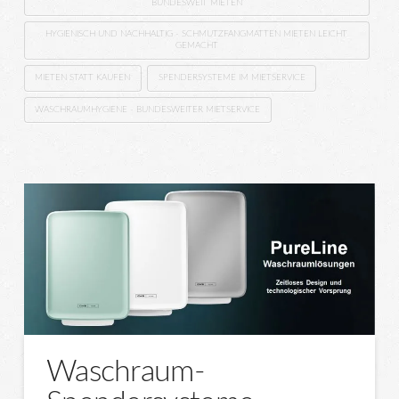
BUNDESWEIT MIETEN
HYGIENISCH UND NACHHALTIG - SCHMUTZFANGMATTEN MIETEN LEICHT
GEMACHT
MIETEN STATT KAUFEN
SPENDERSYSTEME IM MIETSERVICE
WASCHRAUMHYGIENE - BUNDESWEITER MIETSERVICE
Waschraum-