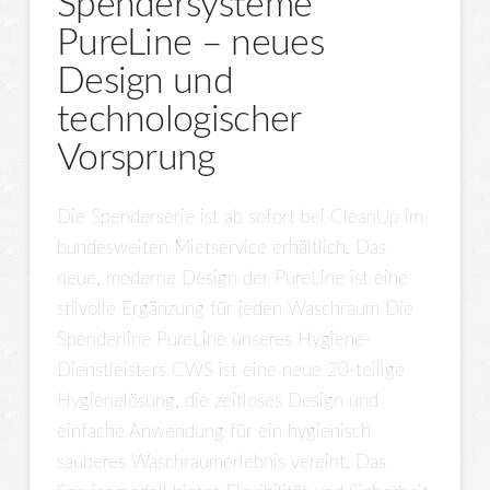
Spendersysteme
PureLine – neues
Design und
technologischer
Vorsprung
Die Spenderserie ist ab sofort bei CleanUp im
bundesweiten Mietservice erhältlich. Das
neue, moderne Design der PureLine ist eine
stilvolle Ergänzung für jeden Waschraum Die
Spenderline PureLine unseres Hygiene-
Dienstleisters CWS ist eine neue 20-teilige
Hygienelösung, die zeitloses Design und
einfache Anwendung für ein hygienisch
sauberes Waschraumerlebnis vereint. Das