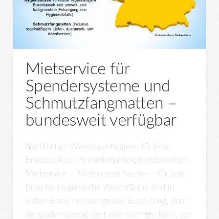
Mietservice für
Spendersysteme und
Schmutzfangmatten –
bundesweit verfügbar
Nachhaltige Waschraumhygiene für jede
Branche Auch im komfortablen, bundesweiten
Mietservice – Mieten statt Kaufen – für jede
Branche Hygienische Waschräume sind in
vielen Bereichen von großer Bedeutung, denn
sie spielen überall dort eine wichtige Rolle, wo