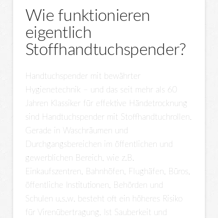
Wie funktionieren
eigentlich
Stoffhandtuchspender?
Handtuchspender mit bewährter
Hygienetechnik – und das seit mehr als 60
Jahren Klassiker für effektive Händetrocknung
sind Handtuchspender mit Stoffhandtuchrollen.
Gerade in Waschräumen und
Durchgangsbereichen im öffentlichen und
gewerblichen Bereich, wie z.B.
Einkaufszentren, Bahnhöfen, Flughäfen, Büros,
öffentliche Institutionen, Behörden und
Schulen u.s.w. besteht oft ein höheres Risiko
für Virenübertragung. Ist Sauberkeit und