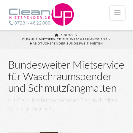
Nav
HOME
BLOG
CLEANUP MIETSERVICE FÜR WASCHRAUMHYGIENE –
HANDTUCHSPENDER BUNDESWEIT MIETEN
Bundesweiter Mietservice
für Waschraumspender
und Schmutzfangmatten
Mit CleanUp-Mietspender haben Sie den richtigen
Partner an Ihrer Seite