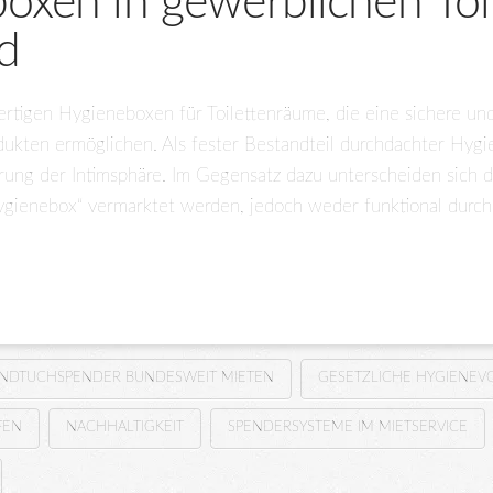
xen in gewerblichen Toi
nd
ertigen Hygieneboxen für Toilettenräume, die eine sichere un
ukten ermöglichen. Als fester Bestandteil durchdachter Hygie
rung der Intimsphäre. Im Gegensatz dazu unterscheiden sich 
ygienebox“ vermarktet werden, jedoch weder funktional durc
ANDTUCHSPENDER BUNDESWEIT MIETEN
GESETZLICHE HYGIENEV
FEN
NACHHALTIGKEIT
SPENDERSYSTEME IM MIETSERVICE