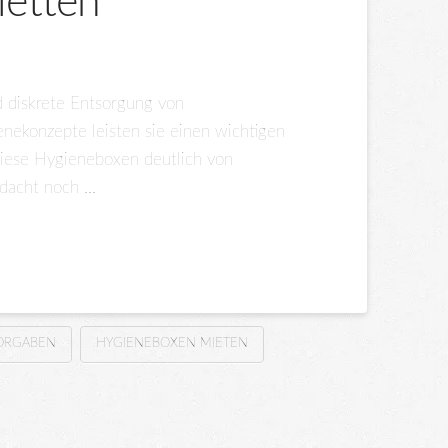
letten
d diskrete Entsorgung von
nekonzepte leisten sie einen wichtigen
diese Hygieneboxen deutlich von
hdacht noch …
ORGABEN
HYGIENEBOXEN MIETEN