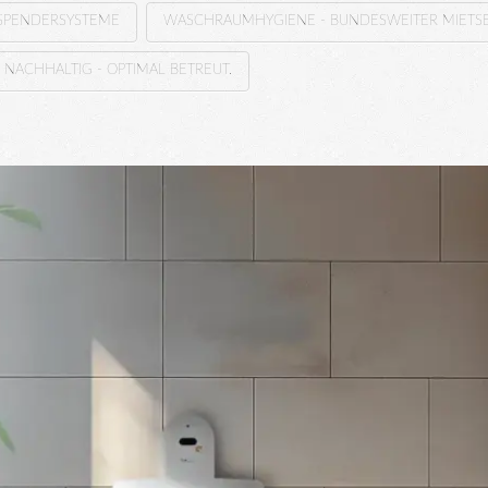
PENDERSYSTEME
WASCHRAUMHYGIENE - BUNDESWEITER MIETSE
 NACHHALTIG - OPTIMAL BETREUT.