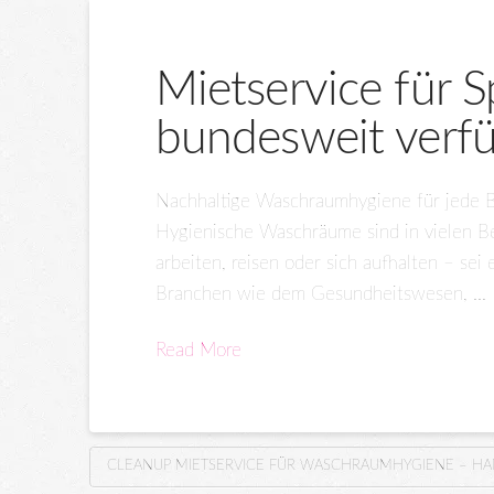
Mietservice für
bundesweit verf
Nachhaltige Waschraumhygiene für jede B
Hygienische Waschräume sind in vielen Be
arbeiten, reisen oder sich aufhalten – se
Branchen wie dem Gesundheitswesen, …
Read More
CLEANUP MIETSERVICE FÜR WASCHRAUMHYGIENE – H