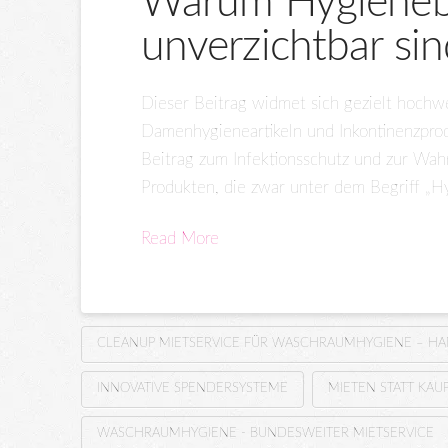
Warum Hygienebo
unverzichtbar si
Dieser Beitrag widmet sich gezielt hochw
Damenhygieneartikeln und Inkontinenzprod
Beitrag zum Infektionsschutz und zur Wah
Produkten, die zwar unter dem Begriff „H
Read More
CLEANUP MIETSERVICE FÜR WASCHRAUMHYGIENE – H
INNOVATIVE SPENDERSYSTEME
MIETEN STATT KAU
WASCHRAUMHYGIENE - BUNDESWEITER MIETSERVICE