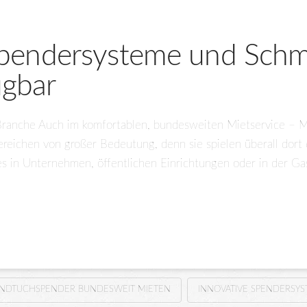
 Spendersysteme und Sch
ügbar
ranche Auch im komfortablen, bundesweiten Mietservice – Mi
reichen von großer Bedeutung, denn sie spielen überall dort
i es in Unternehmen, öffentlichen Einrichtungen oder in der G
ANDTUCHSPENDER BUNDESWEIT MIETEN
INNOVATIVE SPENDERSY