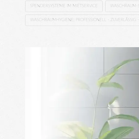
SPENDERSYSTEME IM MIETSERVICE
WASCHRAUM-S
WASCHRAUMHYGIENE: PROFESSIONELL - ZUVERLÄSSIG -