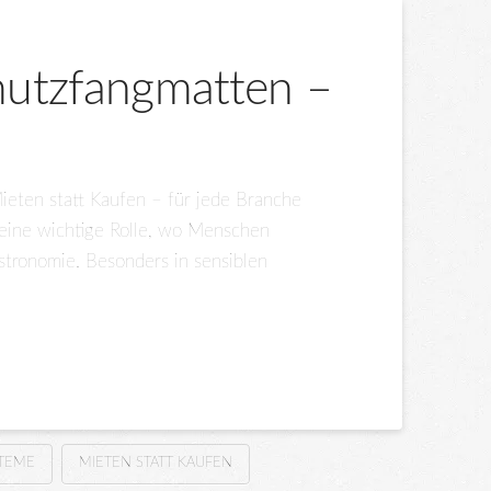
mutzfangmatten –
eten statt Kaufen – für jede Branche
 eine wichtige Rolle, wo Menschen
astronomie. Besonders in sensiblen
STEME
MIETEN STATT KAUFEN