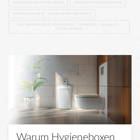
SPENDERSYSTEME IM MIETSERVICE
WASCHRAUM-SPENDERSYSTEME
WASCHRAUMHYGIENE - BUNDESWEITER MIETSERVICE
WASCHRAUMHYGIENE: PROFESSIONELL - ZUVERLÄSSIG - NACHHALTIG -
OPTIMAL BETREUT.
Warum Hygieneboxen