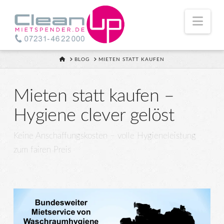
Nav
HOME
BLOG
MIETEN STATT KAUFEN
Mieten statt kaufen –
Hygiene clever gelöst
Keine Anschaffungskosten – volle Hygieneleistung
zum fairen Preis