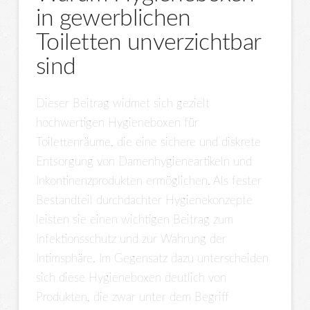
in gewerblichen
Toiletten unverzichtbar
sind
Dieser Beitrag widmet sich gezielt
hochwertigen Hygieneboxen für
Toilettenräume, die eine sichere und diskrete
Entsorgung von Damenhygieneartikeln und
Inkontinenzprodukten ermöglichen. Als fester
Bestandteil durchdachter Hygienekonzepte
leisten sie einen wichtigen Beitrag zum
Infektionsschutz und zur Wahrung der
Intimsphäre. Im Gegensatz dazu unterscheiden
sich diese Hygieneboxen deutlich von
Produkten, die zwar unter dem Begriff