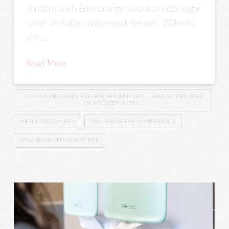
sondern auch Erinnerungen wecken oder sogar
unser Verhalten unbewusst steuern. Während
ein …
Read More
CLEANUP MIETSERVICE FÜR WASCHRAUMHYGIENE – HANDTUCHSPENDER
BUNDESWEIT MIETEN
MIETEN STATT KAUFEN
SPENDERSYSTEME IM MIETSERVICE
WASCHRAUM-SPENDERSYSTEME