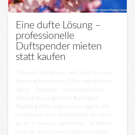
Eine dufte Lösung –
professionelle
Duftspender mieten
statt kaufen
Düfte und Emotionen – wie Gerüche unsere
Stimmung beeinflussen Düfte begleiten uns
täglich – Raumduft – von entspannender
Wirkung bis zur gezielten Nutzung im
Marketing Düfte begleiten uns täglich und
beeinflussen unser Wohlbefinden oft stärker,
als wir es bewusst wahrnehmen. Sie können
nicht nur unsere Laune positiv beeinflussen,