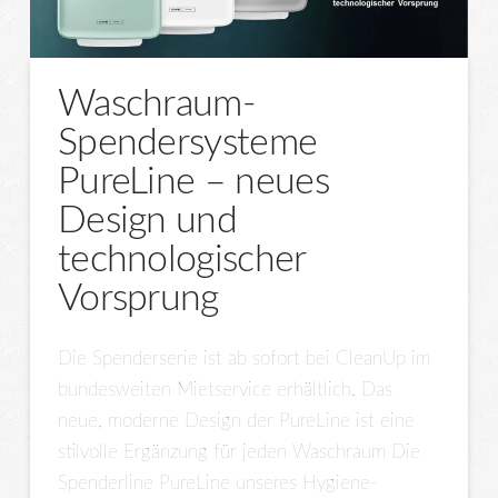
Waschraum-
Spendersysteme
PureLine – neues
Design und
technologischer
Vorsprung
Die Spenderserie ist ab sofort bei CleanUp im
bundesweiten Mietservice erhältlich. Das
neue, moderne Design der PureLine ist eine
stilvolle Ergänzung für jeden Waschraum Die
Spenderline PureLine unseres Hygiene-