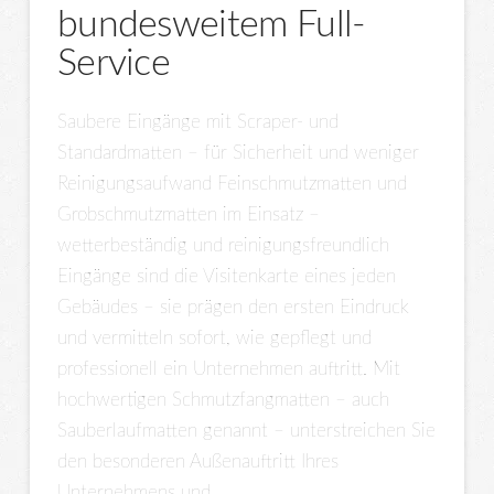
bundesweitem Full-
Service
Saubere Eingänge mit Scraper- und
Standardmatten – für Sicherheit und weniger
Reinigungsaufwand Feinschmutzmatten und
Grobschmutzmatten im Einsatz –
wetterbeständig und reinigungsfreundlich
Eingänge sind die Visitenkarte eines jeden
Gebäudes – sie prägen den ersten Eindruck
und vermitteln sofort, wie gepflegt und
professionell ein Unternehmen auftritt. Mit
hochwertigen Schmutzfangmatten – auch
Sauberlaufmatten genannt – unterstreichen Sie
den besonderen Außenauftritt Ihres
Unternehmens und …