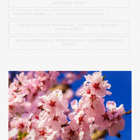
BUNDESWEIT MIETEN
MIETEN STATT KAUFEN
WASCHRAUM-SPENDERSYSTEME
WASCHRAUMHYGIENE: PROFESSIONELL - ZUVERLÄSSIG - NACHHALTIG -
OPTIMAL BETREUT.
WASCHRAUMSPENDER MIT SENSORSTEUERUNG – EINSATZBEREICHE UND
VORTEILE