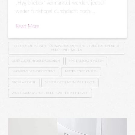
„Hygienebox“ vermarktet werden, jedoch
weder funktional durchdacht noch …
Read More
CLEANUP MIETSERVICE FÜR WASCHRAUMHYGIENE – HANDTUCHSPENDER
BUNDESWEIT MIETEN
GESETZLICHE HYGIENEVORGABEN
HYGIENEBOXEN MIETEN
INNOVATIVE SPENDERSYSTEME
MIETEN STATT KAUFEN
NACHHALTIGKEIT
SPENDERSYSTEME IM MIETSERVICE
WASCHRAUMHYGIENE - BUNDESWEITER MIETSERVICE